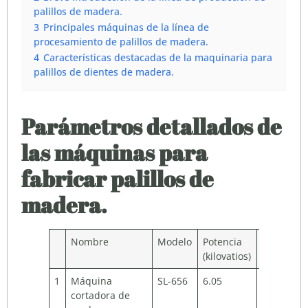
palillos de madera.
3
Principales máquinas de la línea de
procesamiento de palillos de madera.
4
Características destacadas de la maquinaria para
palillos de dientes de madera.
Parámetros detallados de
las máquinas para
fabricar palillos de
madera.
Nombre
Modelo
Potencia
Peso
Ta
(kilovatios)
(kg)
1
Máquina
SL-656
6.05
260
10
cortadora de