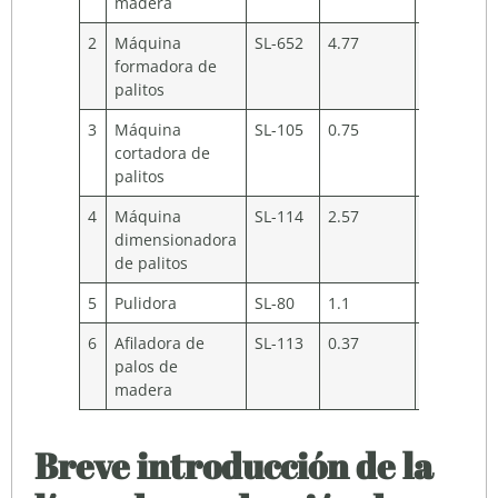
madera
2
Máquina
SL-652
4.77
260
10
formadora de
palitos
3
Máquina
SL-105
0.75
75
80
cortadora de
palitos
4
Máquina
SL-114
2.57
140
90
dimensionadora
de palitos
5
Pulidora
SL-80
1.1
110
10
6
Afiladora de
SL-113
0.37
65
10
palos de
madera
Breve introducción de la