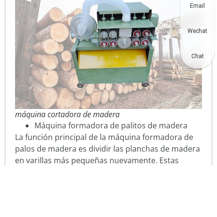
Email
Wechat
Chat
máquina cortadora de madera
Máquina formadora de palitos de madera
La función principal de la máquina formadora de
palos de madera es dividir las planchas de madera
en varillas más pequeñas nuevamente. Estas
varillas son el prototipo básico para hacer palillos
de madera. Al usar esta
máquina de corte de
palos de madera
, coloque las planchas de madera
en la entrada de la máquina una por una. Pronto,