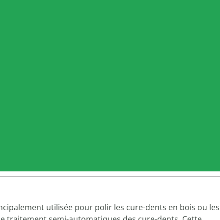
ncipalement utilisée pour polir les cure-dents en bois ou les
e traitement semi-automatiques des cure-dents. Cette