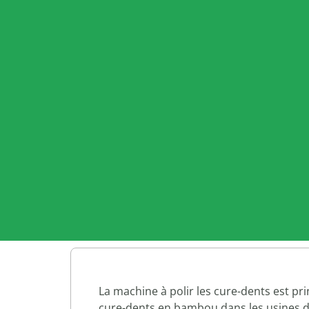
La machine à polir les cure-dents est pri
cure-dents en bambou dans les usines d